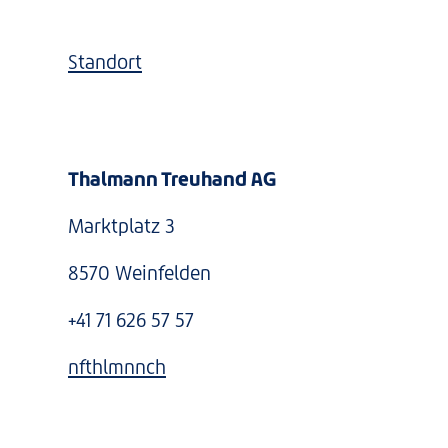
Standort
Thalmann Treuhand AG
Marktplatz 3
8570 Weinfelden
+41 71 626 57 57
nf
th
lm
nn
ch