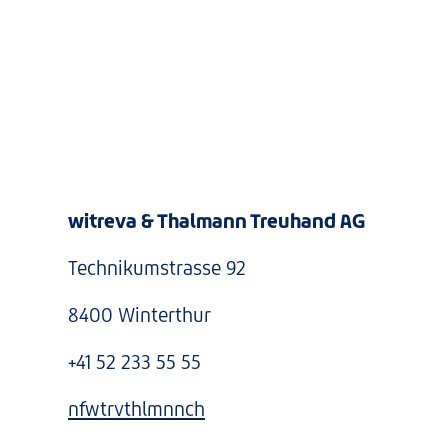
witreva & Thalmann Treuhand AG
Technikumstrasse 92
8400 Winterthur
+41 52 233 55 55
nf
w
tr
v
th
lm
nn
ch