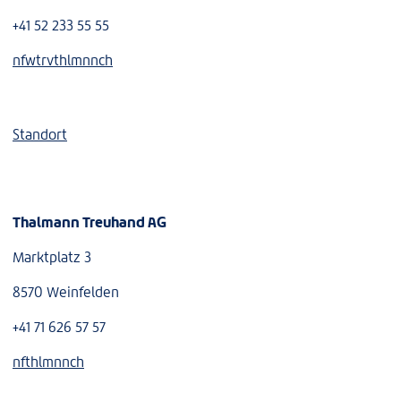
+41 52 233 55 55
nf
w
tr
v
th
lm
nn
ch
Standort
Thalmann Treuhand AG
Marktplatz 3
8570 Weinfelden
+41 71 626 57 57
nf
th
lm
nn
ch