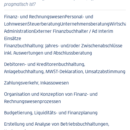
pragmatisch ist?
Finanz- und Rechnungswesen
Personal- und
Lohnwesen
Steuerberatung
Unternehmensberatung
Wirtschaf
Administration
Externer Finanzbuchhalter / Ad Interim
Einsätze
Finanzbuchhaltung: Jahres- und/oder Zwischenabschlüsse
inkl. Auswertungen und Abschlussberatung
Debitoren- und Kreditorenbuchhaltung,
Anlagebuchhaltung, MWST-Deklaration, Umsatzabstimmung
Zahlungsverkehr, Inkassowesen
Organisation und Konzeption von Finanz- und
Rechnungswesenprozessen
Budgetierung, Liquiditäts- und Finanzplanung
Erstellung und Analyse von Betriebsbuchhaltungen,